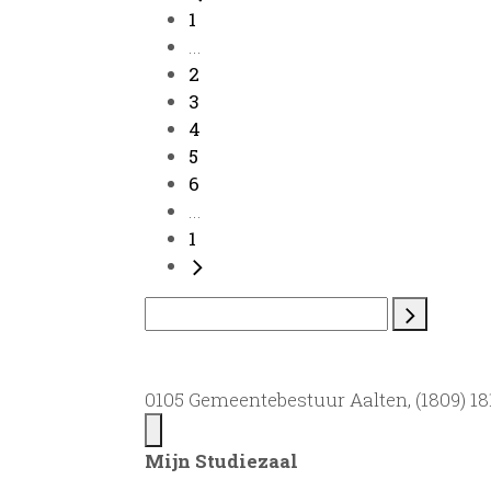
1
...
2
3
4
5
6
...
1
0105 Gemeentebestuur Aalten, (1809) 181
Mijn Studiezaal