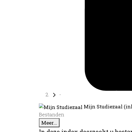
-
Mijn Studiezaal (in
Bestanden
Meer...
In deze index doorzoekt u best