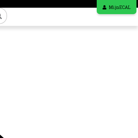
MijnECAL
Zoeken