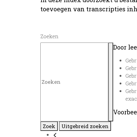
toevoegen van transcripties inh
Zoeken
Door lee
Gebr
Gebr
Gebr
Gebr
Gebr
exac
Voorbee
Zoek
Uitgebreid zoeken