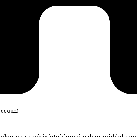
loggen)
anden van archiefstukken die door middel van