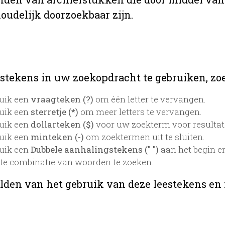
oudelijk doorzoekbaar zijn.
stekens in uw zoekopdracht te gebruiken, zoek
uik een
vraagteken (?)
om één letter te vervangen.
uik een
sterretje (*)
om meer letters te vervangen.
uik een
dollarteken ($)
voor uw zoekterm voor resultaten
uik een
minteken (-)
om zoektermen uit te sluiten.
uik een
Dubbele aanhalingstekens (" ")
aan het begin e
te combinatie van woorden te zoeken.
lden van het gebruik van deze leestekens en