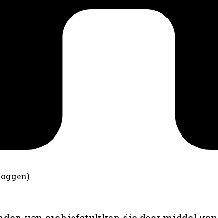
loggen)
anden van archiefstukken die door middel van