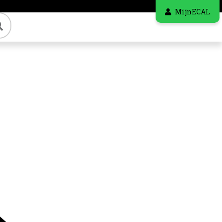
MijnECAL
Zoeken