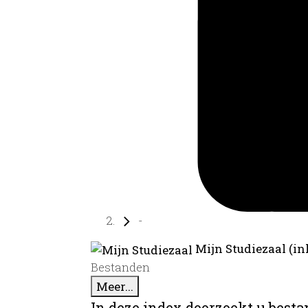
-
Mijn Studiezaal (in
Bestanden
Meer...
In deze index doorzoekt u best