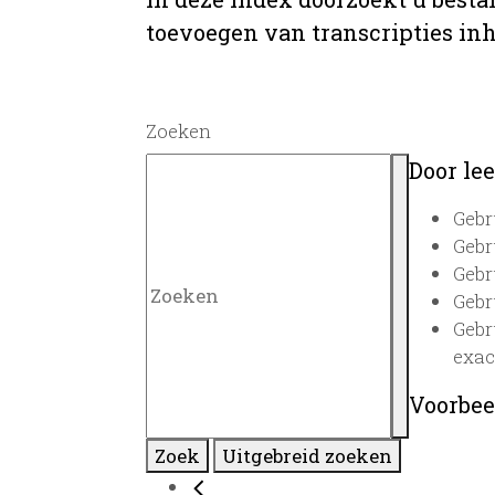
toevoegen van transcripties inh
Zoeken
Door lee
Gebr
Gebr
Gebr
Gebr
Gebr
exac
Voorbee
Zoek
Uitgebreid zoeken