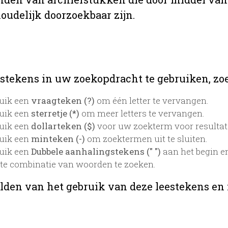
oudelijk doorzoekbaar zijn.
stekens in uw zoekopdracht te gebruiken, zoek
uik een
vraagteken (?)
om één letter te vervangen.
uik een
sterretje (*)
om meer letters te vervangen.
uik een
dollarteken ($)
voor uw zoekterm voor resultaten
uik een
minteken (-)
om zoektermen uit te sluiten.
uik een
Dubbele aanhalingstekens (" ")
aan het begin e
te combinatie van woorden te zoeken.
lden van het gebruik van deze leestekens en