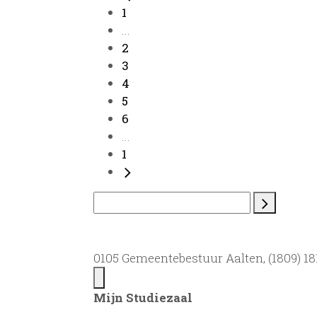
1
...
2
3
4
5
6
...
1
0105 Gemeentebestuur Aalten, (1809) 181
Mijn Studiezaal