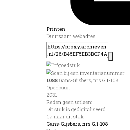
Printen
Duurzaam webadres
1088
Gans-Gijsbers, nrs G.1-108
Openbaar:
2031
Reden geen uitleen:
Dit stuk is gedigitaliseerd
Ga naar dit stuk:
Gans-Gijsbers, nrs G.1-108