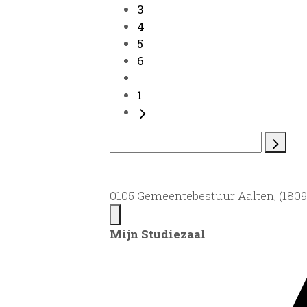
3
4
5
6
...
1
0105 Gemeentebestuur Aalten, (1809)
Mijn Studiezaal