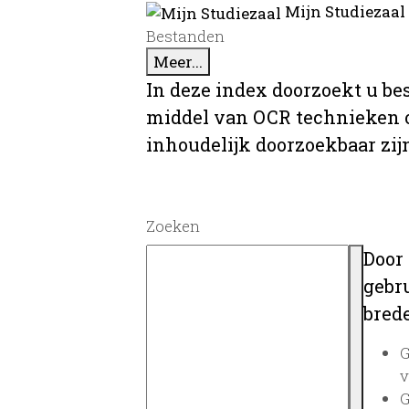
Mijn Studiezaal
Bestanden
Meer...
In deze index doorzoekt u be
middel van OCR technieken o
inhoudelijk doorzoekbaar zij
Zoeken
Door
gebru
brede
G
v
G