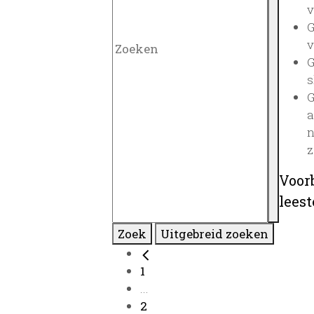
v
G
v
G
s
G
a
n
z
Voor
lees
Zoek
Uitgebreid zoeken
1
...
2