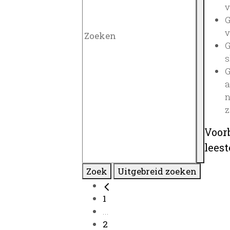
v
G
v
G
s
G
a
n
z
Voor
lees
Zoek
Uitgebreid zoeken
1
...
2