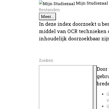
Mijn Studiezaal
Bestanden
Meer...
In deze index doorzoekt u be
middel van OCR technieken o
inhoudelijk doorzoekbaar zij
Zoeken
Door
gebru
brede
G
v
G