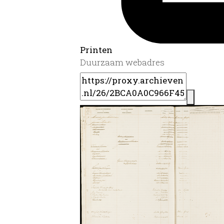
Printen
Duurzaam webadres