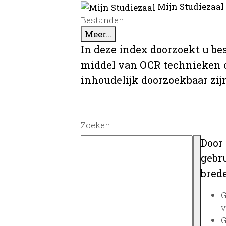
Mijn Studiezaal
Bestanden
Meer...
In deze index doorzoekt u be
middel van OCR technieken o
inhoudelijk doorzoekbaar zij
Zoeken
Door
gebru
brede
G
v
G