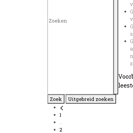
v
G
v
G
s
G
a
n
z
Voor
lees
Zoek
Uitgebreid zoeken
1
...
2