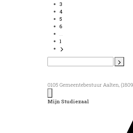
3
4
5
6
...
1
0105 Gemeentebestuur Aalten, (1809)
Mijn Studiezaal