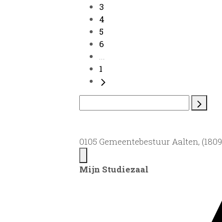
3
4
5
6
...
1
0105 Gemeentebestuur Aalten, (1809)
Mijn Studiezaal