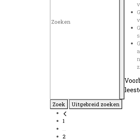
v
G
v
G
s
G
a
n
z
Voor
lees
Zoek
Uitgebreid zoeken
1
...
2