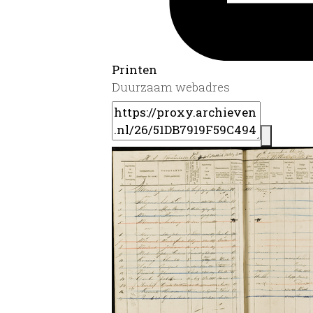
Printen
Duurzaam webadres