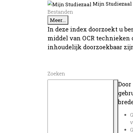
Mijn Studiezaal
Bestanden
Meer...
In deze index doorzoekt u be
middel van OCR technieken o
inhoudelijk doorzoekbaar zij
Zoeken
Door
gebru
brede
G
v
G