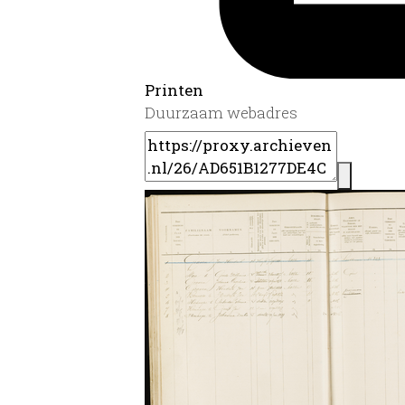
Printen
Duurzaam webadres