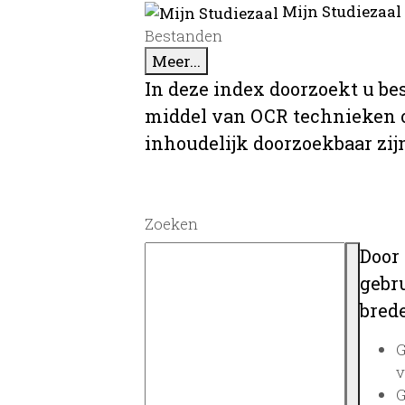
Mijn Studiezaal
Bestanden
Meer...
In deze index doorzoekt u be
middel van OCR technieken o
inhoudelijk doorzoekbaar zij
Zoeken
Door
gebru
brede
G
v
G