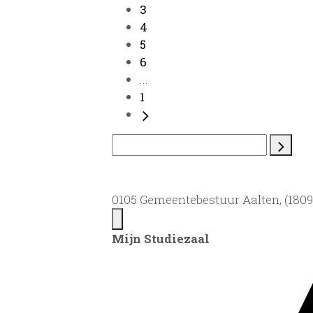
3
4
5
6
...
1
0105 Gemeentebestuur Aalten, (1809)
Mijn Studiezaal