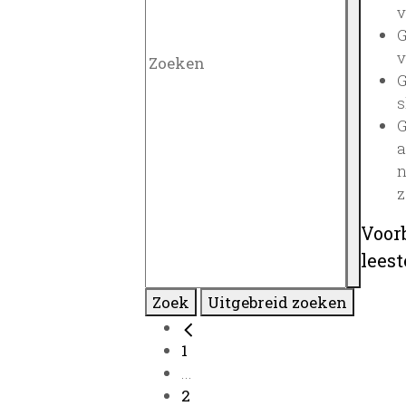
v
G
v
G
s
G
a
n
z
Voor
lees
Zoek
Uitgebreid zoeken
1
...
2