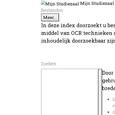
Mijn Studiezaal
Bestanden
Meer...
In deze index doorzoekt u be
middel van OCR technieken o
inhoudelijk doorzoekbaar zij
Zoeken
Door
gebru
brede
G
v
G