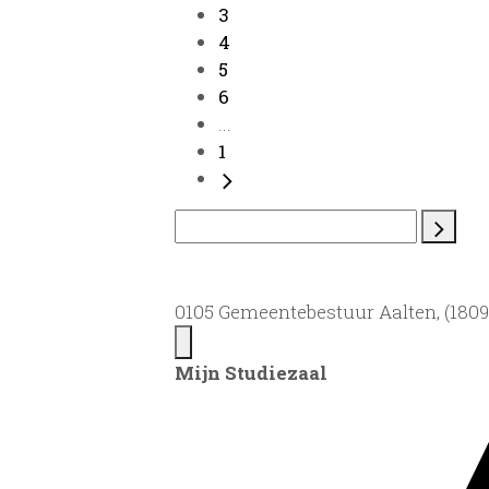
3
4
5
6
...
1
0105 Gemeentebestuur Aalten, (1809)
Mijn Studiezaal