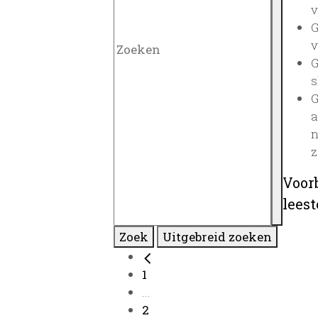
v
G
v
G
s
G
a
n
z
Voor
lees
Zoek
Uitgebreid zoeken
1
...
2