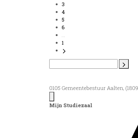
3
4
5
6
...
1
0105 Gemeentebestuur Aalten, (1809)
Mijn Studiezaal