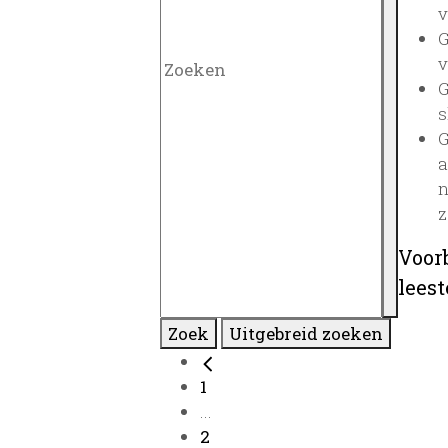
v
G
v
G
s
G
a
n
z
Voor
lees
Zoek
Uitgebreid zoeken
1
...
2