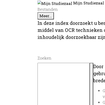
Mijn Studiezaal
Bestanden
Meer...
In deze index doorzoekt u be
middel van OCR technieken o
inhoudelijk doorzoekbaar zij
Zoeken
Door
gebru
brede
G
v
G