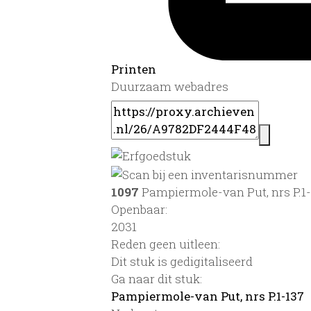
Printen
Duurzaam webadres
1097
Pampiermole-van Put, nrs P.1
Openbaar:
2031
Reden geen uitleen:
Dit stuk is gedigitaliseerd
Ga naar dit stuk:
Pampiermole-van Put, nrs P.1-137