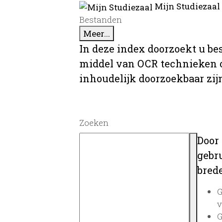
Mijn Studiezaal
Bestanden
Meer...
In deze index doorzoekt u be
middel van OCR technieken o
inhoudelijk doorzoekbaar zij
Zoeken
Door
gebru
brede
G
v
G