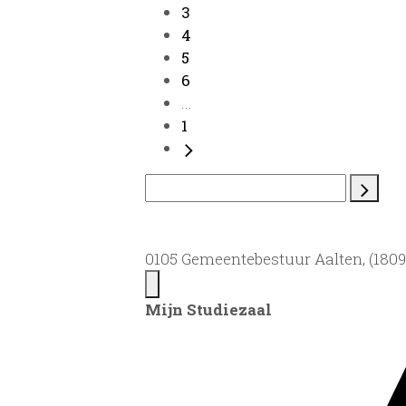
3
4
5
6
...
1
0105 Gemeentebestuur Aalten, (1809)
Mijn Studiezaal