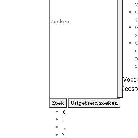
v
G
v
G
s
G
a
n
z
Voor
lees
Zoek
Uitgebreid zoeken
1
...
2