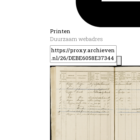
Printen
Duurzaam webadres