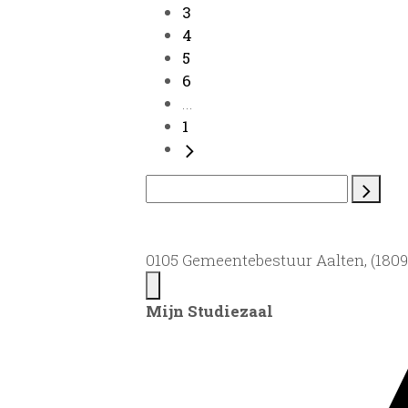
3
4
5
6
...
1
0105 Gemeentebestuur Aalten, (1809)
Mijn Studiezaal