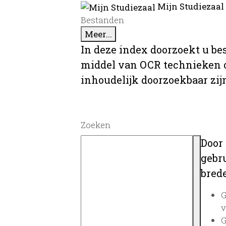
Mijn Studiezaal
Bestanden
Meer...
In deze index doorzoekt u be
middel van OCR technieken o
inhoudelijk doorzoekbaar zij
Zoeken
Door
gebru
brede
G
v
G