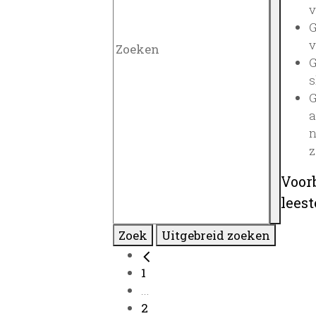
v
G
v
G
s
G
a
n
z
Voor
lees
Zoek
Uitgebreid zoeken
1
...
2