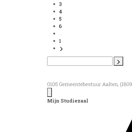
3
4
5
6
...
1
0105 Gemeentebestuur Aalten, (1809)
Mijn Studiezaal