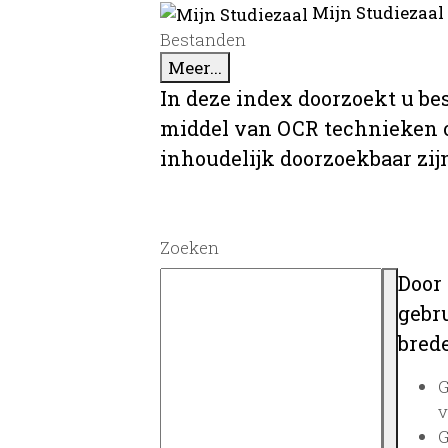
Mijn Studiezaal
Bestanden
Meer...
In deze index doorzoekt u be
middel van OCR technieken o
inhoudelijk doorzoekbaar zij
Zoeken
Door
gebru
brede
G
v
G