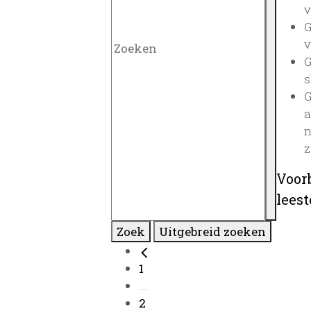
v
G
v
G
s
G
a
n
z
Voor
lees
Zoek
Uitgebreid zoeken
1
...
2