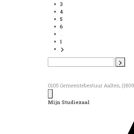
3
4
5
6
...
1
0105 Gemeentebestuur Aalten, (1809)
Mijn Studiezaal