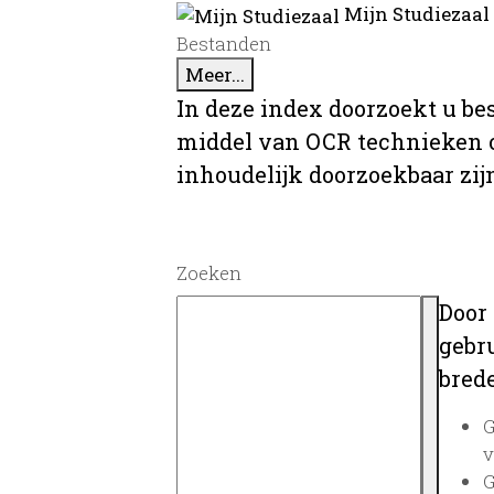
Mijn Studiezaal
Bestanden
Meer...
In deze index doorzoekt u be
middel van OCR technieken o
inhoudelijk doorzoekbaar zij
Zoeken
Door
gebru
brede
G
v
G