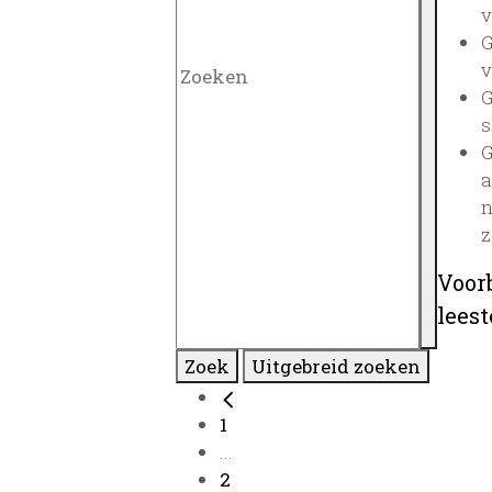
v
G
v
G
s
G
a
n
z
Voor
lees
Zoek
Uitgebreid zoeken
1
...
2