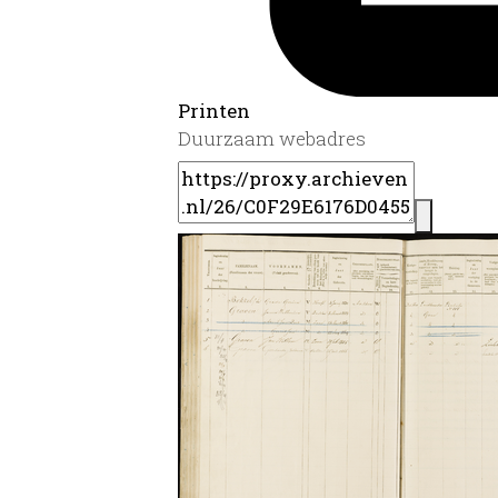
Printen
Duurzaam webadres