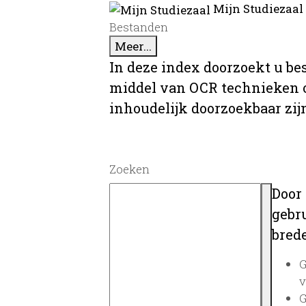
Mijn Studiezaal
Bestanden
Meer...
In deze index doorzoekt u be
middel van OCR technieken o
inhoudelijk doorzoekbaar zij
Zoeken
Door
gebru
brede
G
v
G