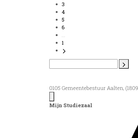
3
4
5
6
...
1
0105 Gemeentebestuur Aalten, (1809)
Mijn Studiezaal