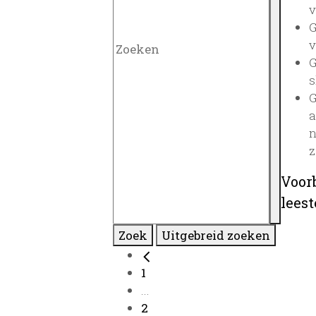
v
G
v
G
s
G
a
n
z
Voor
lees
Zoek
Uitgebreid zoeken
1
...
2