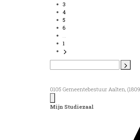
3
4
5
6
...
1
0105 Gemeentebestuur Aalten, (1809)
Mijn Studiezaal