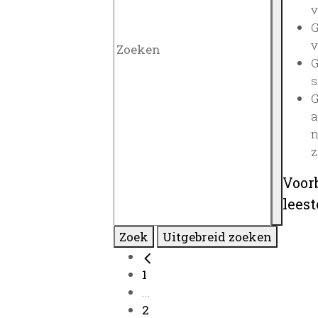
v
G
v
G
s
G
a
n
z
Voor
lees
Zoek
Uitgebreid zoeken
1
...
2