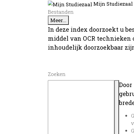
Mijn Studiezaal
Bestanden
Meer...
In deze index doorzoekt u be
middel van OCR technieken o
inhoudelijk doorzoekbaar zij
Zoeken
Door
gebru
brede
G
v
G