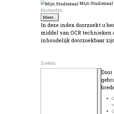
Mijn Studiezaal
Bestanden
Meer...
In deze index doorzoekt u be
middel van OCR technieken o
inhoudelijk doorzoekbaar zij
Zoeken
Door
gebru
brede
G
v
G