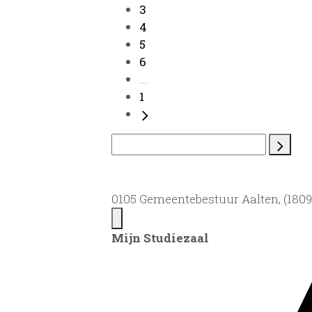
3
4
5
6
...
1
0105 Gemeentebestuur Aalten, (1809)
Mijn Studiezaal