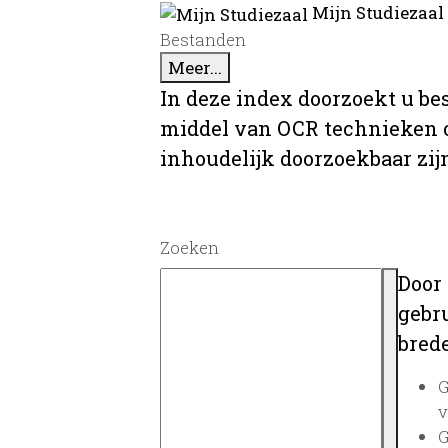
Mijn Studiezaal
Bestanden
Meer...
In deze index doorzoekt u be
middel van OCR technieken o
inhoudelijk doorzoekbaar zij
Zoeken
Door
gebru
brede
G
v
G