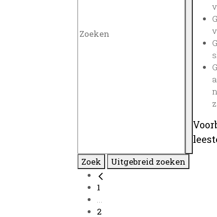
v
G
v
G
s
G
a
n
z
Voor
lees
Zoek
Uitgebreid zoeken
1
...
2