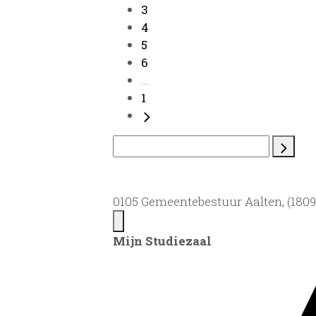
3
4
5
6
...
1
0105 Gemeentebestuur Aalten, (1809)
Mijn Studiezaal