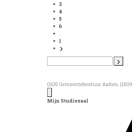
3
4
5
6
...
1
0105 Gemeentebestuur Aalten, (1809)
Mijn Studiezaal