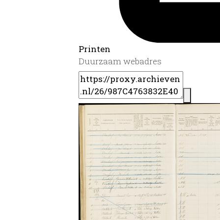
Printen
Duurzaam webadres