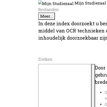
Mijn Studiezaal
Bestanden
Meer...
In deze index doorzoekt u be
middel van OCR technieken o
inhoudelijk doorzoekbaar zij
Zoeken
Door
gebru
brede
G
v
G