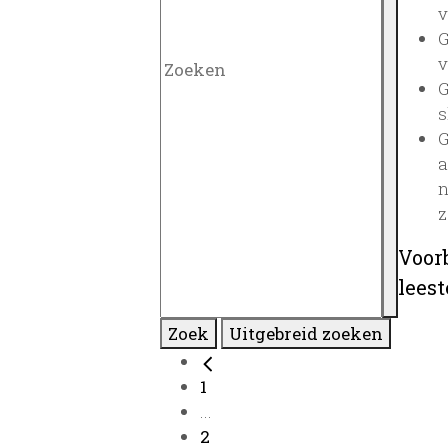
v
G
v
G
s
G
a
n
z
Voor
lees
Zoek
Uitgebreid zoeken
1
...
2