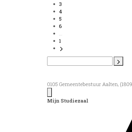
3
4
5
6
...
1
0105 Gemeentebestuur Aalten, (1809)
Mijn Studiezaal