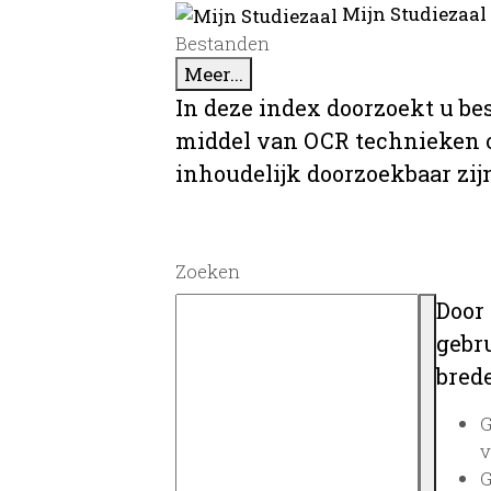
Mijn Studiezaal
Bestanden
Meer...
In deze index doorzoekt u be
middel van OCR technieken o
inhoudelijk doorzoekbaar zij
Zoeken
Door
gebru
brede
G
v
G