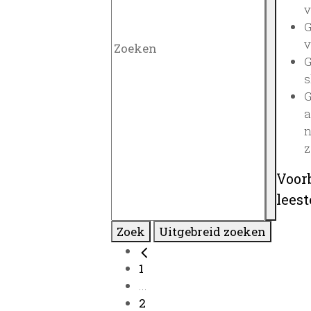
v
G
v
G
s
G
a
n
z
Voor
lees
Zoek
Uitgebreid zoeken
1
...
2