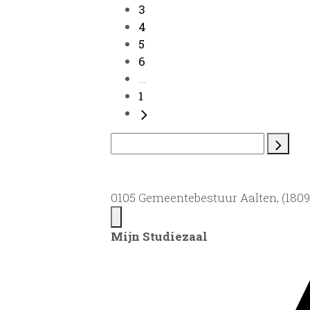
3
4
5
6
...
1
0105 Gemeentebestuur Aalten, (1809)
Mijn Studiezaal