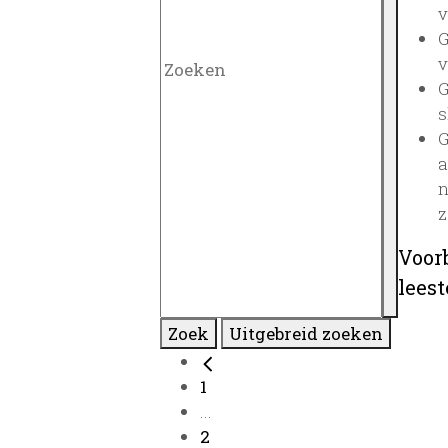
v
G
v
G
s
G
a
n
z
Voor
lees
Zoek
Uitgebreid zoeken
1
...
2