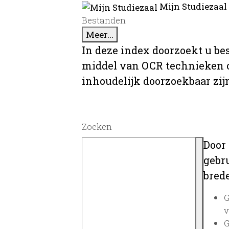
Mijn Studiezaal
Bestanden
Meer...
In deze index doorzoekt u be
middel van OCR technieken o
inhoudelijk doorzoekbaar zij
Zoeken
Door
gebru
brede
G
v
G