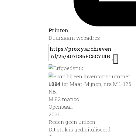
Printen
Duurzaam webadres
1094
ter Maat-Mijnen, nrs M.1-126
NB
:
M.82 manco.
Openbaar:
2031
Reden geen uitleen:
Dit stuk is gedigitaliseerd