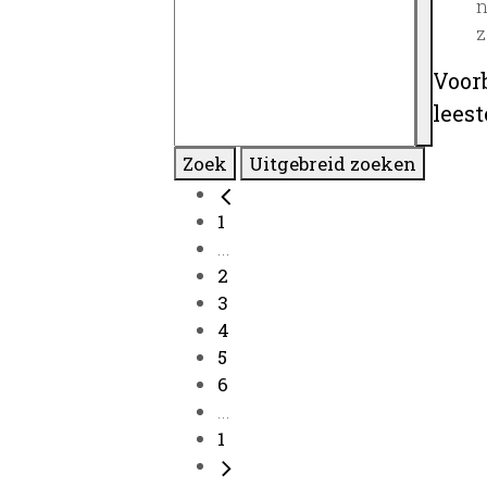
n
z
Voor
lees
Zoek
Uitgebreid zoeken
1
...
2
3
4
5
6
...
1