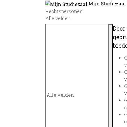
Mijn Studiezaal
Rechtspersonen
Alle velden
Door
gebru
brede
G
v
G
v
G
v
G
s
G
a