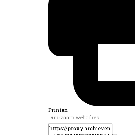
Printen
Duurzaam webadres