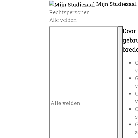
Mijn Studiezaal
Rechtspersonen
Alle velden
Door
gebru
brede
G
v
G
v
G
v
G
s
G
a