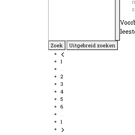
n
z
Voor
lees
Zoek
Uitgebreid zoeken
1
...
2
3
4
5
6
...
1