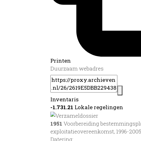
Printen
Duurzaam webadres
Inventaris
-1.731.21
Lokale regelingen
1951
Voorbereiding bestemmingspla
exploitatieovereenkomst, 1996-200
Datering
: