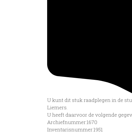
U kunt dit stuk raadplegen in de s
Liemers.
U heeft daarvoor de volgende gegev
Archiefnummer:1670
Inventarisnummer:1951