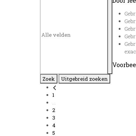
Door lee
Gebr
Gebr
Gebr
Gebr
Gebr
exac
Voorbee
Zoek
Uitgebreid zoeken
1
...
2
3
4
5