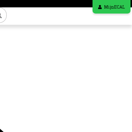
MijnECAL
Zoeken