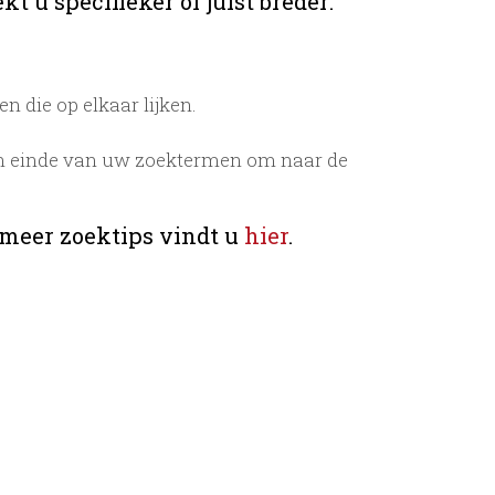
t u specifieker of juist breder:
 die op elkaar lijken.
n einde van uw zoektermen om naar de
 meer zoektips vindt u
hier
.