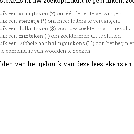
stekens in uw zoekopdracht te gebruiken, zoek
uik een
vraagteken (?)
om één letter te vervangen.
uik een
sterretje (*)
om meer letters te vervangen.
uik een
dollarteken ($)
voor uw zoekterm voor resultaten
uik een
minteken (-)
om zoektermen uit te sluiten.
uik een
Dubbele aanhalingstekens (" ")
aan het begin e
te combinatie van woorden te zoeken.
lden van het gebruik van deze leestekens en