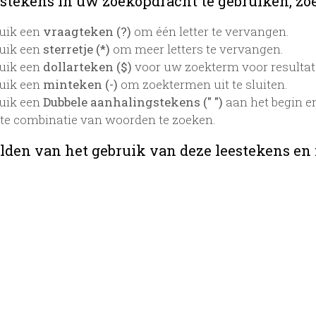
stekens in uw zoekopdracht te gebruiken, zoek
uik een
vraagteken (?)
om één letter te vervangen.
uik een
sterretje (*)
om meer letters te vervangen.
uik een
dollarteken ($)
voor uw zoekterm voor resultaten
uik een
minteken (-)
om zoektermen uit te sluiten.
uik een
Dubbele aanhalingstekens (" ")
aan het begin e
te combinatie van woorden te zoeken.
lden van het gebruik van deze leestekens en