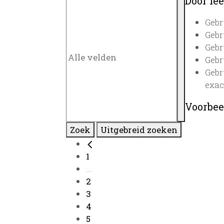
Door lee
Gebr
Gebr
Gebr
Gebr
Gebr
exac
Voorbee
Zoek
Uitgebreid zoeken
1
...
2
3
4
5