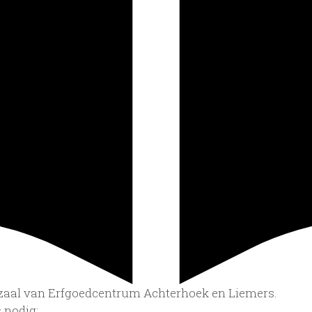
iezaal van Erfgoedcentrum Achterhoek en Liemers.
 nodig: