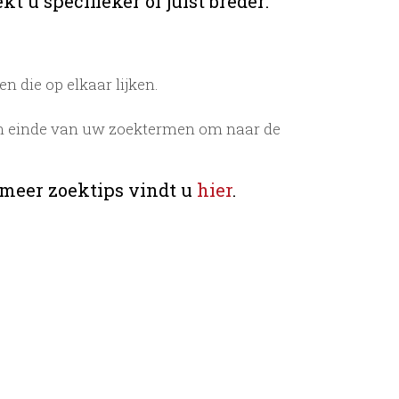
t u specifieker of juist breder:
 die op elkaar lijken.
n einde van uw zoektermen om naar de
 meer zoektips vindt u
hier
.