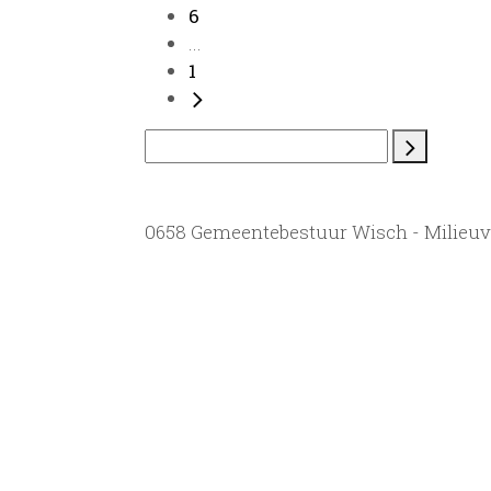
6
...
1
0658 Gemeentebestuur Wisch - Milieu