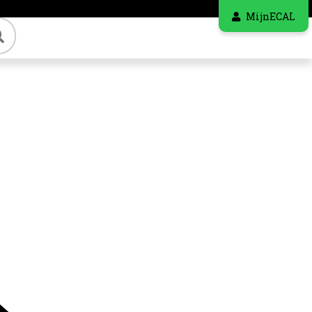
MijnECAL
Zoeken