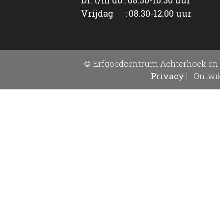
Vrijdag : 08.30-12.00 uur
© Erfgoedcentrum Achterhoek en 
Privacy
|
Ontwik