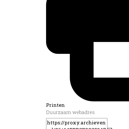
Printen
Duurzaam webadres