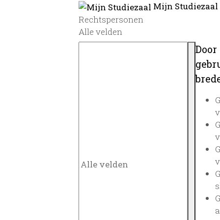
Mijn Studiezaal
Rechtspersonen
Alle velden
Door
gebru
brede
G
v
G
v
G
v
G
s
G
a