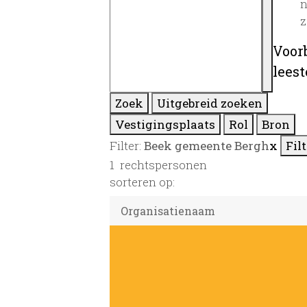
n
z
Voor
lees
Zoek
Uitgebreid zoeken
Vestigingsplaats
Rol
Bron
Filter:
Beek gemeente Bergh
x
Fil
1
rechtspersonen
sorteren op: