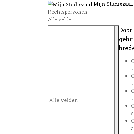
Mijn Studiezaal
Rechtspersonen
Alle velden
Door
gebru
brede
G
v
G
v
G
v
G
s
G
a