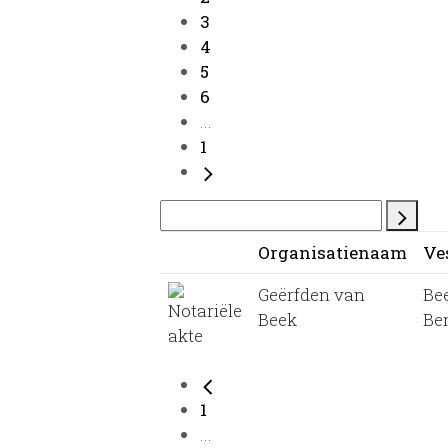
3
4
5
6
...
1
Organisatienaam
Ve
Geërfden van
Be
Beek
Be
1
...