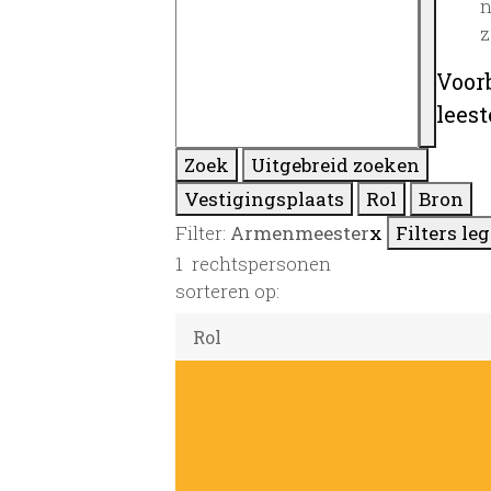
n
z
Voor
lees
Zoek
Uitgebreid zoeken
Vestigingsplaats
Rol
Bron
Filter:
Armenmeester
x
Filters le
1
rechtspersonen
sorteren op: