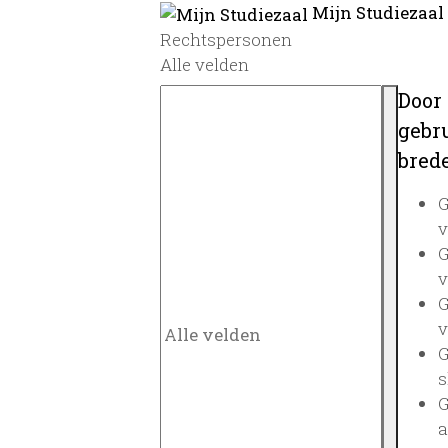
Mijn Studiezaal
Rechtspersonen
Alle velden
Door
gebru
brede
G
v
G
v
G
v
G
s
G
a