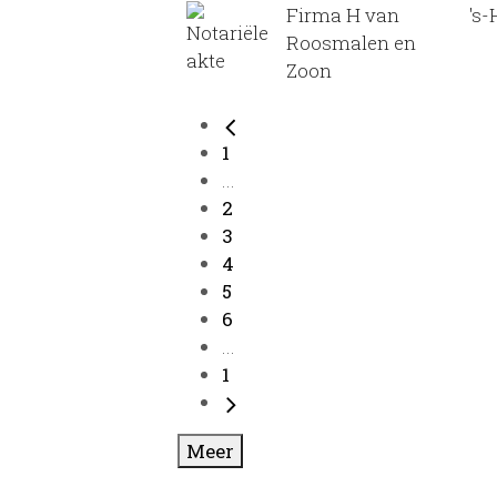
Firma H van
's
Roosmalen en
Zoon
1
...
2
3
4
5
6
...
1
Meer