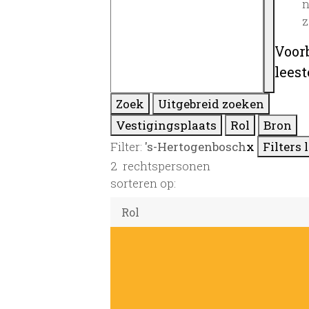
n
z
Voor
lees
Zoek
Uitgebreid zoeken
Vestigingsplaats
Rol
Bron
Filter:
's-Hertogenbosch
x
Filters 
2
rechtspersonen
sorteren op: