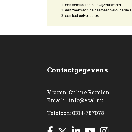
een
verouderde bladwijzer/favoriet
een zoekmachine heeft een
verouderde li
een
fout getypt
adres
Contactgegevens
Vragen:
Online Regelen
Email: info@ecal.nu
Telefoon: 0314-787078