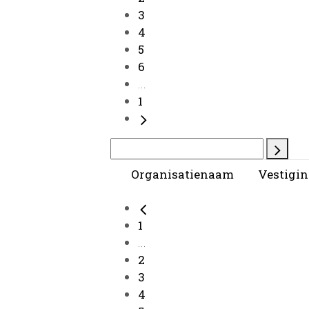
3
4
5
6
...
1
Organisatienaam
Vestigin
1
...
2
3
4