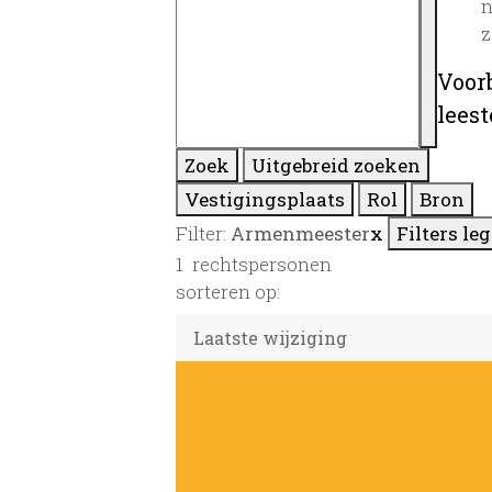
n
z
Voor
lees
Zoek
Uitgebreid zoeken
Vestigingsplaats
Rol
Bron
Filter:
Armenmeester
x
Filters le
1
rechtspersonen
sorteren op: