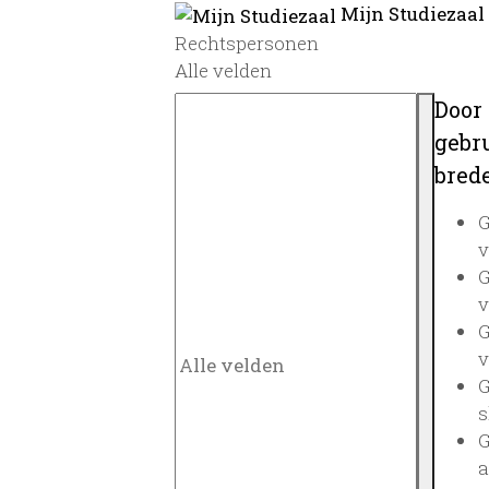
Mijn Studiezaal
Rechtspersonen
Alle velden
Door
gebru
brede
G
v
G
v
G
v
G
s
G
a