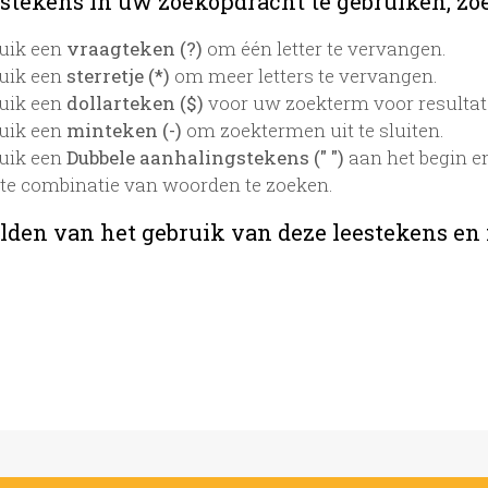
stekens in uw zoekopdracht te gebruiken, zoek
uik een
vraagteken (?)
om één letter te vervangen.
uik een
sterretje (*)
om meer letters te vervangen.
uik een
dollarteken ($)
voor uw zoekterm voor resultaten
uik een
minteken (-)
om zoektermen uit te sluiten.
uik een
Dubbele aanhalingstekens (" ")
aan het begin e
te combinatie van woorden te zoeken.
lden van het gebruik van deze leestekens en