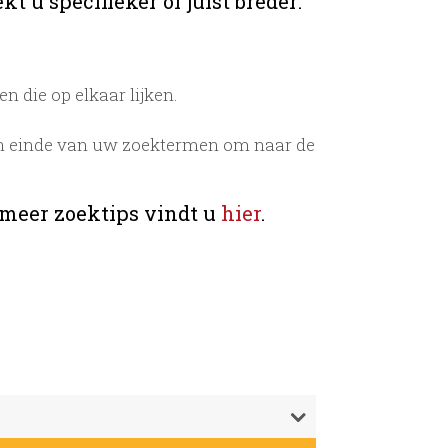
t u specifieker of juist breder:
 die op elkaar lijken.
n einde van uw zoektermen om naar de
 meer zoektips vindt u
hier
.