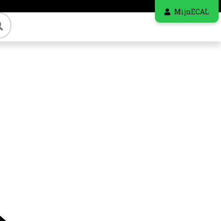
MijnECAL
Zoeken