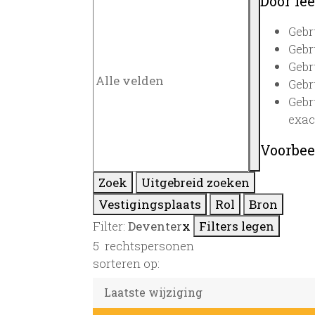
Door lee
Gebr
Gebr
Gebr
Gebr
Gebr
exac
Voorbee
Zoek
Uitgebreid zoeken
Vestigingsplaats
Rol
Bron
Filter:
Deventer
x
Filters legen
5
rechtspersonen
sorteren op: