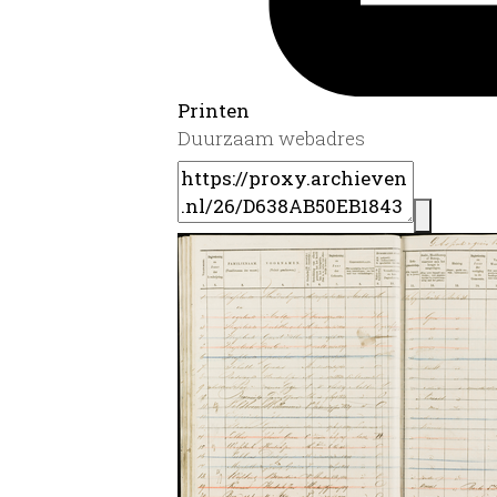
Printen
Duurzaam webadres