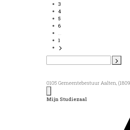
3
4
5
6
...
1
0105 Gemeentebestuur Aalten, (1809)
Mijn Studiezaal