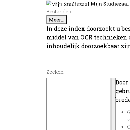
Mijn Studiezaal
Bestanden
Meer...
In deze index doorzoekt u be
middel van OCR technieken o
inhoudelijk doorzoekbaar zij
Zoeken
Door
gebru
brede
G
v
G