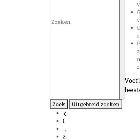
v
G
v
G
s
G
a
n
z
Voor
lees
Zoek
Uitgebreid zoeken
1
...
2