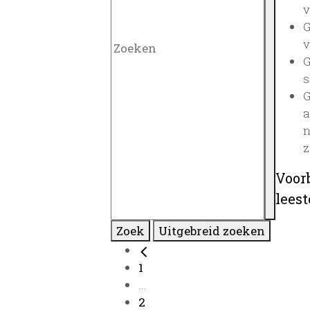
v
G
v
G
s
G
a
n
z
Voor
lees
Zoek
Uitgebreid zoeken
1
...
2