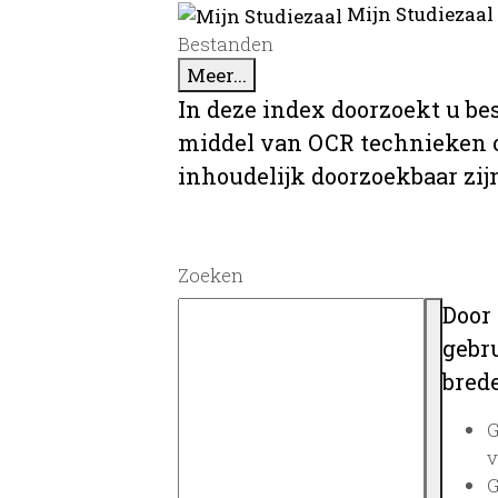
Mijn Studiezaal
Bestanden
Meer...
In deze index doorzoekt u be
middel van OCR technieken o
inhoudelijk doorzoekbaar zij
Zoeken
Door
gebru
brede
G
v
G