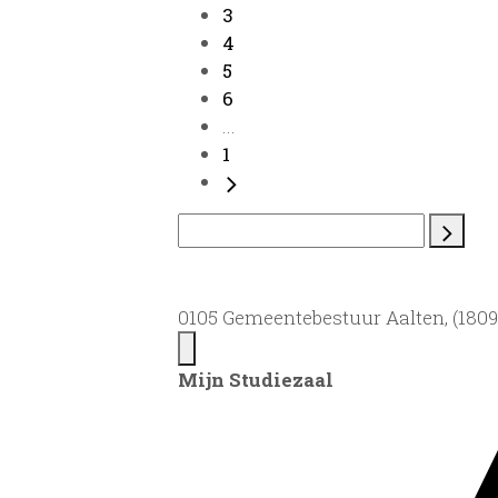
3
4
5
6
...
1
0105 Gemeentebestuur Aalten, (1809)
Mijn Studiezaal