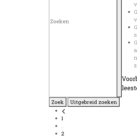
v
G
v
G
s
G
a
n
z
Voor
lees
Zoek
Uitgebreid zoeken
1
...
2