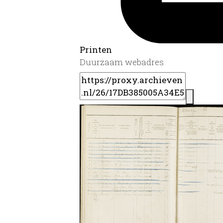
Printen
Duurzaam webadres