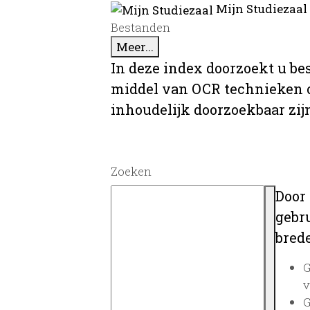
Mijn Studiezaal
Bestanden
Meer...
In deze index doorzoekt u be
middel van OCR technieken o
inhoudelijk doorzoekbaar zij
Zoeken
Door
gebru
brede
G
v
G