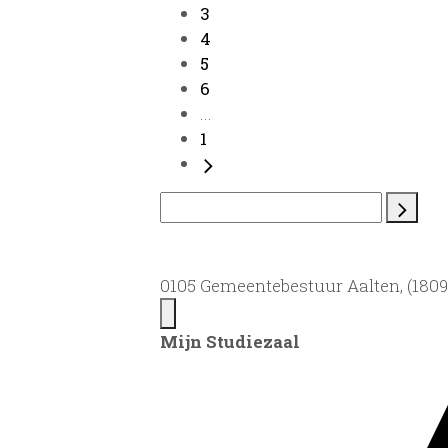
3
4
5
6
...
1
0105 Gemeentebestuur Aalten, (1809)
Mijn Studiezaal