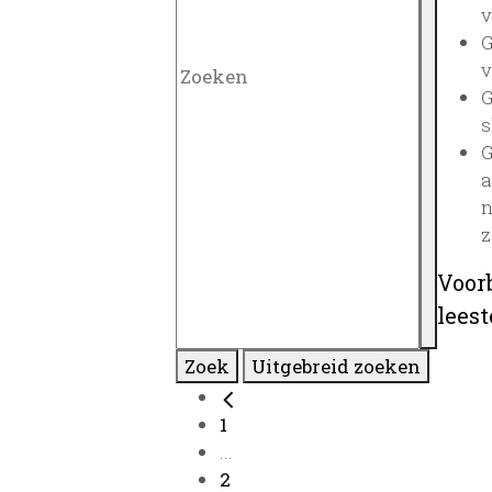
v
G
v
G
s
G
a
n
z
Voor
lees
Zoek
Uitgebreid zoeken
1
...
2