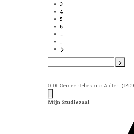
3
4
5
6
...
1
0105 Gemeentebestuur Aalten, (1809)
Mijn Studiezaal