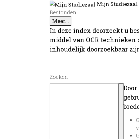
Mijn Studiezaal
Bestanden
Meer...
In deze index doorzoekt u be
middel van OCR technieken o
inhoudelijk doorzoekbaar zij
Zoeken
Door
gebru
brede
G
v
G