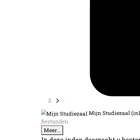
-
Mijn Studiezaal (in
Bestanden
Meer...
In deze index doorzoekt u best