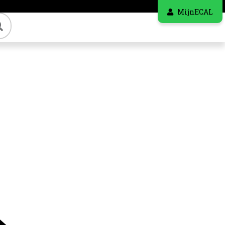
MijnECAL
Zoeken