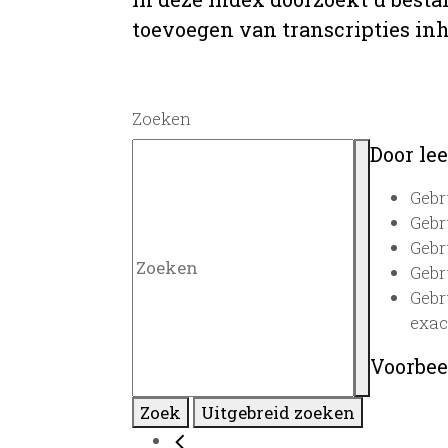
toevoegen van transcripties inh
Zoeken
Door lee
Gebr
Gebr
Gebr
Gebr
Gebr
exac
Voorbee
Zoek
Uitgebreid zoeken