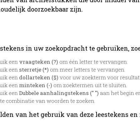
oudelijk doorzoekbaar zijn.
stekens in uw zoekopdracht te gebruiken, zoek
uik een
vraagteken (?)
om één letter te vervangen.
uik een
sterretje (*)
om meer letters te vervangen.
uik een
dollarteken ($)
voor uw zoekterm voor resultaten
uik een
minteken (-)
om zoektermen uit te sluiten.
uik een
Dubbele aanhalingstekens (" ")
aan het begin e
te combinatie van woorden te zoeken.
lden van het gebruik van deze leestekens en