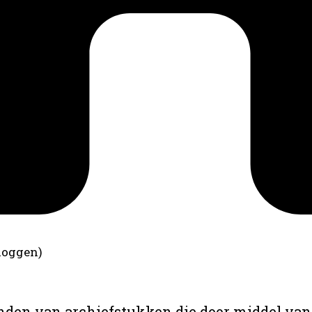
loggen)
anden van archiefstukken die door middel van