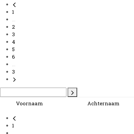
1
...
2
3
4
5
6
...
3
Voornaam
Achternaam
1
...