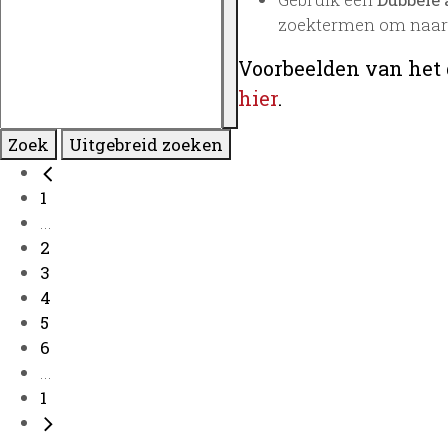
zoektermen om naar 
Voorbeelden van het 
hier
.
Zoek
Uitgebreid zoeken
1
...
2
3
4
5
6
...
1