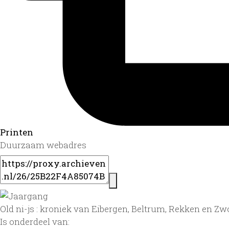
Printen
Duurzaam webadres
Old ni-js : kroniek van Eibergen, Beltrum, Rekken en Zwol
Is onderdeel van: