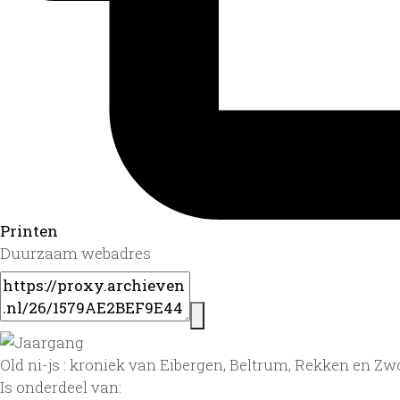
Printen
Duurzaam webadres
Old ni-js : kroniek van Eibergen, Beltrum, Rekken en Zwo
Is onderdeel van: