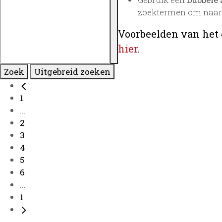
zoektermen om naar 
Voorbeelden van het 
hier
.
Zoek
Uitgebreid zoeken
1
...
2
3
4
5
6
...
1