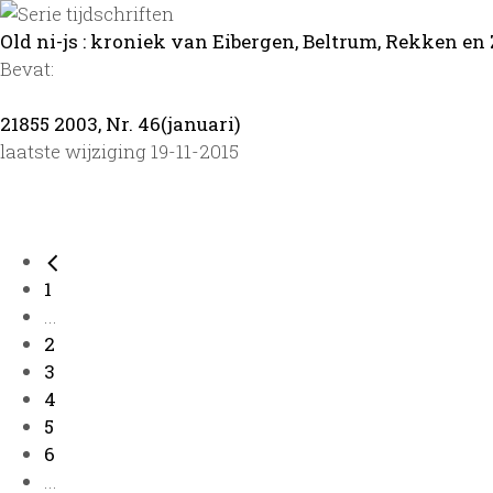
Old ni-js : kroniek van Eibergen, Beltrum, Rekken en 
Bevat:
21855 2003, Nr. 46(januari)
laatste wijziging 19-11-2015
1
...
2
3
4
5
6
...