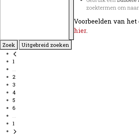
zoektermen om naar 
Voorbeelden van het 
hier
.
Zoek
Uitgebreid zoeken
1
...
2
3
4
5
6
...
1