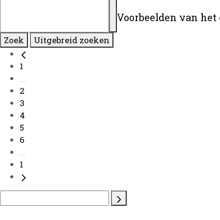
Voorbeelden van het 
Zoek
Uitgebreid zoeken
1
...
2
3
4
5
6
...
1