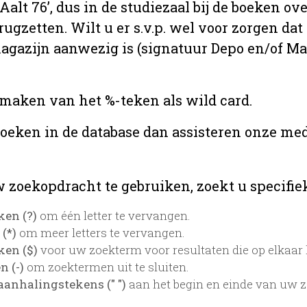
 ‘Aalt 76’, dus in de studiezaal bij de boeken
rugzetten. Wilt u er s.v.p. wel voor zorgen da
 magazijn aanwezig is (signatuur Depo en/of M
 maken van het %-teken als wild card.
zoeken in de database dan assisteren onze med
 zoekopdracht te gebruiken, zoekt u specifieke
ken (?)
om één letter te vervangen.
 (*)
om meer letters te vervangen.
ken ($)
voor uw zoekterm voor resultaten die op elkaar l
 (-)
om zoektermen uit te sluiten.
aanhalingstekens (" ")
aan het begin en einde van uw 