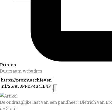
Printen
Duurzaam webadres
De ondraaglijke last van een pandheer : Dietrich van B
de Graaf