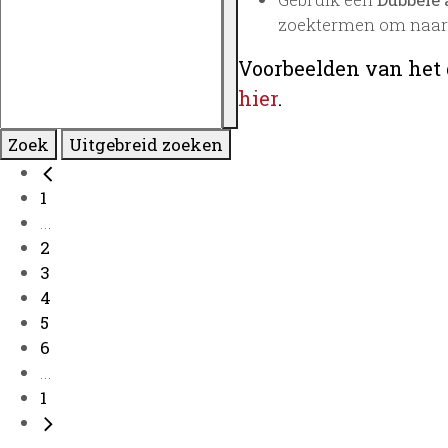
zoektermen om naar 
Voorbeelden van het 
hier
.
Zoek
Uitgebreid zoeken
1
...
2
3
4
5
6
...
1