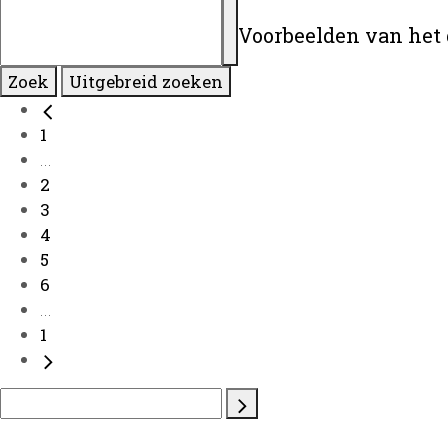
Voorbeelden van het 
Zoek
Uitgebreid zoeken
1
...
2
3
4
5
6
...
1