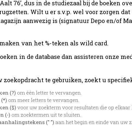
 ‘Aalt 76’, dus in de studiezaal bij de boeken
rugzetten. Wilt u er s.v.p. wel voor zorgen da
 magazijn aanwezig is (signatuur Depo en/of M
 maken van het %-teken als wild card.
zoeken in de database dan assisteren onze med
 zoekopdracht te gebruiken, zoekt u specifieke
ken (?)
om één letter te vervangen.
 (*)
om meer letters te vervangen.
ken ($)
voor uw zoekterm voor resultaten die op elkaar l
 (-)
om zoektermen uit te sluiten.
aanhalingstekens (" ")
aan het begin en einde van uw 