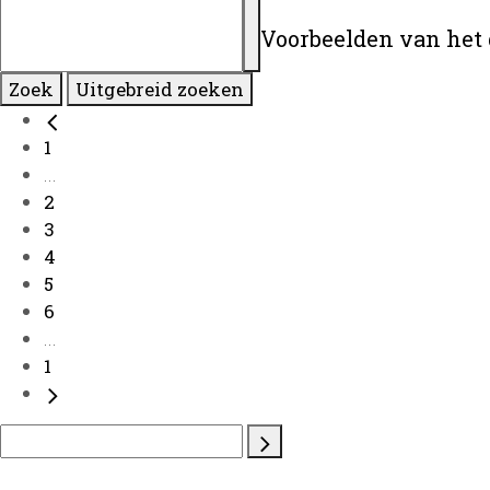
Voorbeelden van het 
Zoek
Uitgebreid zoeken
1
...
2
3
4
5
6
...
1