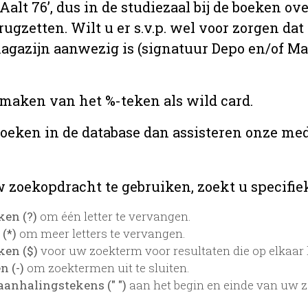
 ‘Aalt 76’, dus in de studiezaal bij de boeken
rugzetten. Wilt u er s.v.p. wel voor zorgen da
 magazijn aanwezig is (signatuur Depo en/of M
 maken van het %-teken als wild card.
zoeken in de database dan assisteren onze med
 zoekopdracht te gebruiken, zoekt u specifieke
ken (?)
om één letter te vervangen.
 (*)
om meer letters te vervangen.
ken ($)
voor uw zoekterm voor resultaten die op elkaar l
 (-)
om zoektermen uit te sluiten.
aanhalingstekens (" ")
aan het begin en einde van uw 