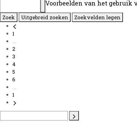
Voorbeelden van het gebruik 
Zoek
Uitgebreid zoeken
Zoekvelden legen
1
...
2
3
4
5
6
...
1