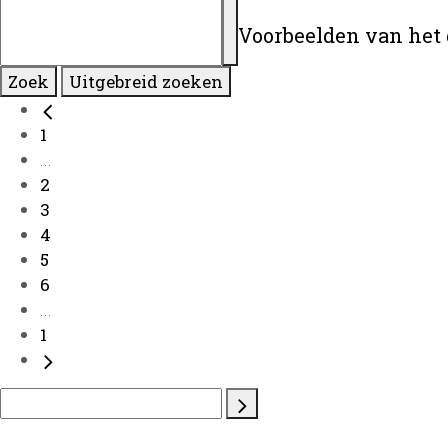
Voorbeelden van het 
Zoek
Uitgebreid zoeken
1
...
2
3
4
5
6
...
1