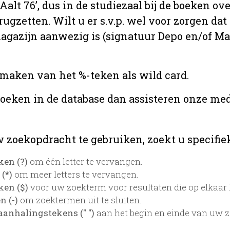
 ‘Aalt 76’, dus in de studiezaal bij de boeken
rugzetten. Wilt u er s.v.p. wel voor zorgen da
 magazijn aanwezig is (signatuur Depo en/of M
 maken van het %-teken als wild card.
zoeken in de database dan assisteren onze med
 zoekopdracht te gebruiken, zoekt u specifieke
ken (?)
om één letter te vervangen.
 (*)
om meer letters te vervangen.
ken ($)
voor uw zoekterm voor resultaten die op elkaar l
 (-)
om zoektermen uit te sluiten.
aanhalingstekens (" ")
aan het begin en einde van uw 