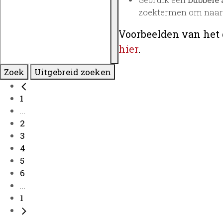
zoektermen om naar 
Voorbeelden van het 
hier
.
Zoek
Uitgebreid zoeken
1
...
2
3
4
5
6
...
1