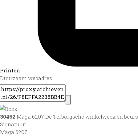
Printen
Duurzaam webadres
30452
Maga 6207 De Terborgsche winkelweek en beurs v
Signatuur:
Maga 6207