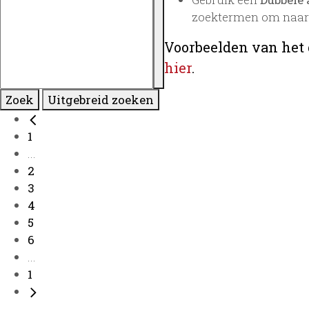
zoektermen om naar 
Voorbeelden van het 
hier
.
Zoek
Uitgebreid zoeken
1
...
2
3
4
5
6
...
1