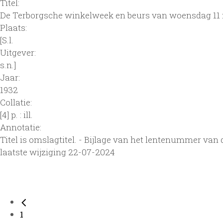
Titel:
De Terborgsche winkelweek en beurs van woensdag 11 m
Plaats:
[S.l.
Uitgever:
s.n.]
Jaar:
1932
Collatie:
[4] p. : ill.
Annotatie:
Titel is omslagtitel. - Bijlage van het lentenummer van
laatste wijziging 22-07-2024
1