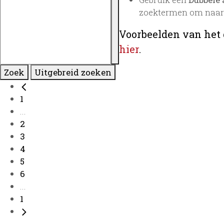
zoektermen om naar 
Voorbeelden van het 
hier
.
Zoek
Uitgebreid zoeken
1
...
2
3
4
5
6
...
1