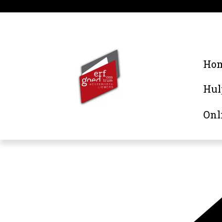
Ho
Hul
Onl