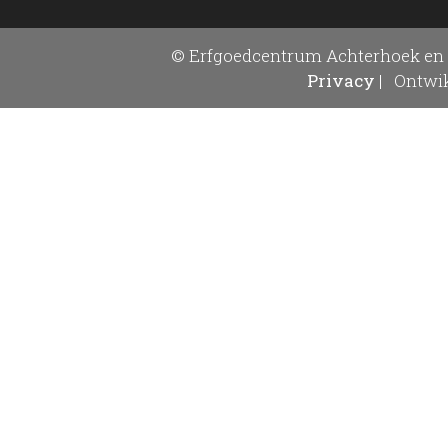
© Erfgoedcentrum Achterhoek en 
Privacy
|
Ontwik