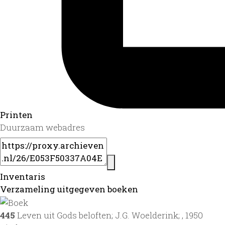
Printen
Duurzaam webadres
Inventaris
Verzameling uitgegeven boeken
445
Leven uit Gods beloften; J.G. Woelderink; , 1950