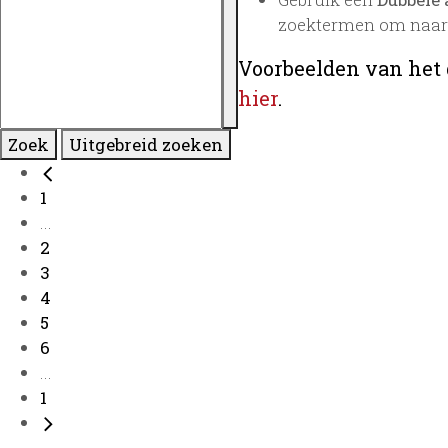
zoektermen om naar 
Voorbeelden van het 
hier
.
Zoek
Uitgebreid zoeken
1
...
2
3
4
5
6
...
1